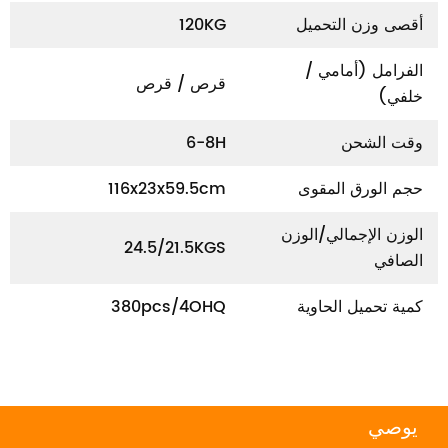
أقصى وزن التحميل
120KG
الفرامل (أمامي /
قرص / قرص
خلفي)
وقت الشحن
6-8H
حجم الورق المقوى
116x23x59.5cm
الوزن الإجمالي/الوزن
24.5/21.5KGS
الصافي
كمية تحميل الحاوية
380pcs/4OHQ
يوصي